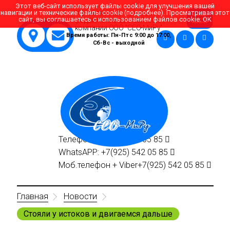
Этот веб-сайт использует файлы cookie для улучшения вашей
навигации и технические файлы cookie (
подробнее
). Просматривая этот
Качественное поисковое
сайт, вы соглашаетесь с использованием файлов cookie.
OK
продвижение веб сайтов от
компании ООО "СЕО-МиРу"
Время работы: Пн-Пт с 9:00 до 17:00,
Сб-Вс - выходной
Телефон:
+7(495)
542 05 85
WhatsAPP:
+7(925)
542 05 85
Моб.телефон + Viber
+7(925)
542 05 85
Главная
Новости
Стояли у истоков и двигаемся дальше