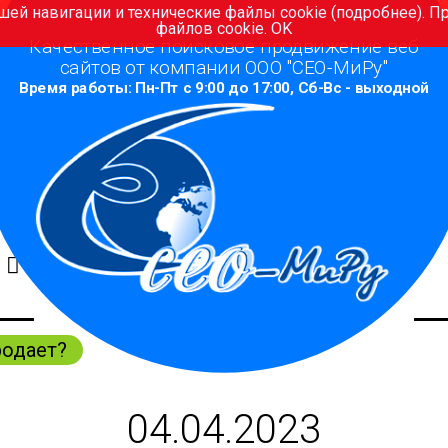
шей навигации и технические файлы cookie (
подробнее
). 
файлов cookie.
OK
Качественное поисковое продвижение веб
сайтов от компании ООО "СЕО-МиРу"
Время работы: Пн-Пт с 9:00 до 17:00, Сб-Вс - выходной
5
родает?
04.04.2023