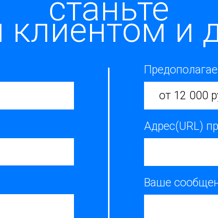
станьте
 клиентом и д
Предополагае
от 12 000 р
Адрес(URL) п
Ваше сообще