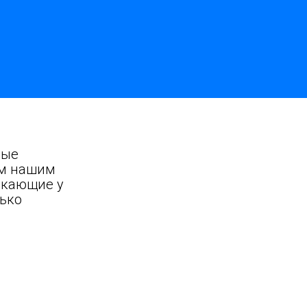
ные
ым нашим
икающие у
лько