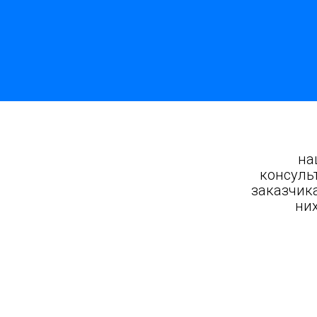
на
консуль
заказчик
них