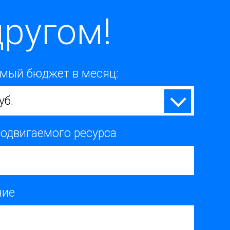
ругом!
мый бюджет в месяц:
уб.
родвигаемого ресурса
ние