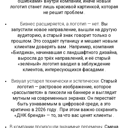
ошибками» внутри компании, иначе новый
логотип станет лишь красивой картинкой, которая
не решит проблем .
Бизнес расширяется, а логотип — нет.
Вы
запустили новое направление, вышли на другую
аудиторию, а старый знак говорит только о
прошлом. Это создаёт путаницу и мешает новым
клиентам доверять вам . Например, компания
«Билдика», начинавшая с ландшафтного дизайна,
выросла до трёх направлений, и её старый
«зелёный» логотип вводил в заблуждение
клиентов, интересующихся фасадами .
Визуал устарел технически и эстетически.
Старый
логотип — растровое изображение, которое
«рассыпается» в пиксели на баннере и выглядит
мутным на современных экранах. Он перестаёт
быть узнаваемым в цифровой среде, а это
критично в 2026 году . При этом важно сохранить
«ДНК бренда» — то, за что вас ценят клиенты .
В компании произошли значимые перемены.
Смена