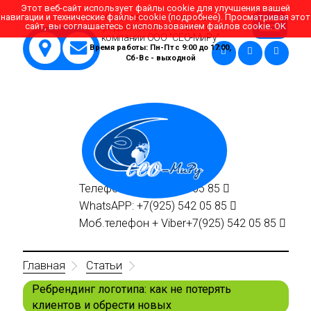
Этот веб-сайт использует файлы cookie для улучшения вашей
навигации и технические файлы cookie (
подробнее
). Просматривая этот
Качественное поисковое
сайт, вы соглашаетесь с использованием файлов cookie.
OK
продвижение веб сайтов от
компании ООО "СЕО-МиРу"
Время работы: Пн-Пт с 9:00 до 17:00,
Сб-Вс - выходной
Телефон:
+7(495)
542 05 85
WhatsAPP:
+7(925)
542 05 85
Моб.телефон + Viber
+7(925)
542 05 85
Главная
Статьи
Ребрендинг логотипа: как не потерять
клиентов и обрести новых