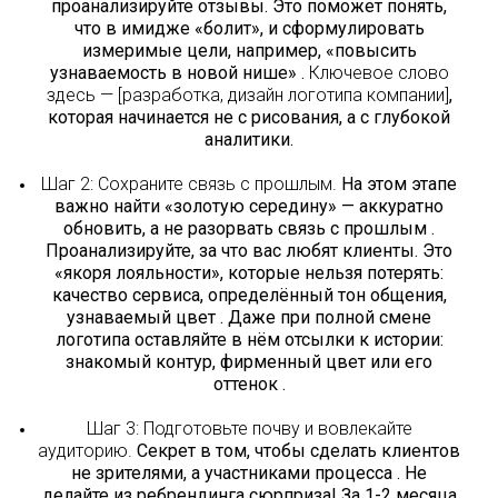
проанализируйте отзывы. Это поможет понять,
что в имидже «болит», и сформулировать
измеримые цели, например, «повысить
узнаваемость в новой нише» .
Ключевое слово
здесь — [разработка, дизайн логотипа компании]
,
которая начинается не с рисования, а с глубокой
аналитики.
Шаг 2: Сохраните связь с прошлым.
На этом этапе
важно найти «золотую середину» — аккуратно
обновить, а не разорвать связь с прошлым .
Проанализируйте, за что вас любят клиенты. Это
«якоря лояльности», которые нельзя потерять:
качество сервиса, определённый тон общения,
узнаваемый цвет . Даже при полной смене
логотипа оставляйте в нём отсылки к истории:
знакомый контур, фирменный цвет или его
оттенок .
Шаг 3: Подготовьте почву и вовлекайте
аудиторию.
Секрет в том, чтобы сделать клиентов
не зрителями, а участниками процесса . Не
делайте из ребрендинга сюрприза! За 1-2 месяца