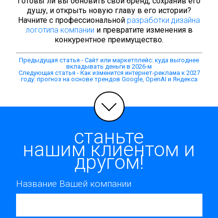
Готовы ли вы обновить свой бренд, сохранив его
душу, и открыть новую главу в его истории?
Начните с профессиональной
разработки дизайна
логотипа компании
и превратите изменения в
конкурентное преимущество.
Предыдущая статья - Сайт или маркетплейс: куда выгоднее
вкладывать деньги в 2026-м
Следующая статья - Как изменится интернет-реклама к 2027
году: прогноз на основе трендов Google, OpenAI и Яндекса
станьте
нашим клиентом и
другом!
Название Вашей компании