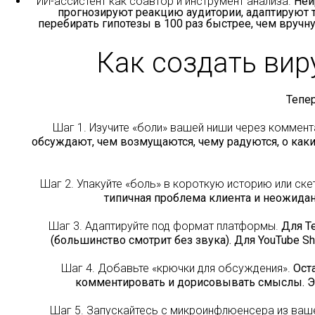
ИИ-ассистент как соавтор и инструмент анализа.
Нейр
прогнозируют реакцию аудитории, адаптируют т
перебирать гипотезы в 100 раз быстрее, чем вруч
Как создать вир
Тепер
Шаг 1. Изучите «боли» вашей ниши через коммента
обсуждают, чем возмущаются, чему радуются, о как
Шаг 2. Упакуйте «боль» в короткую историю или ске
типичная проблема клиента и неожидан
Шаг 3. Адаптируйте под формат платформы.
Для Te
(большинство смотрит без звука). Для YouTube S
Шаг 4. Добавьте «крючки для обсуждения».
Оста
комментировать и дорисовывать смыслы. Эт
Шаг 5. Запускайтесь с микроинфлюенсера из ваш