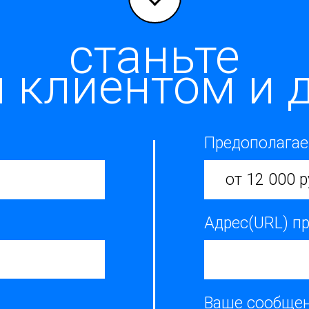
станьте
 клиентом и д
Предополагае
от 12 000 р
Адрес(URL) п
Ваше сообще