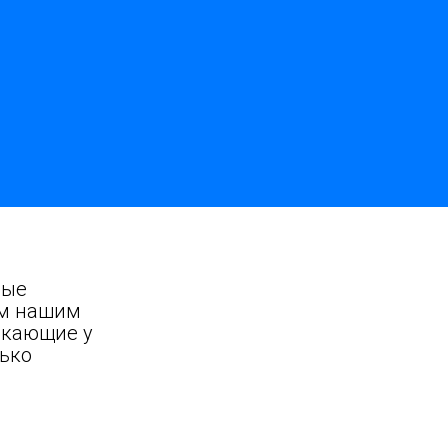
ные
ым нашим
икающие у
лько