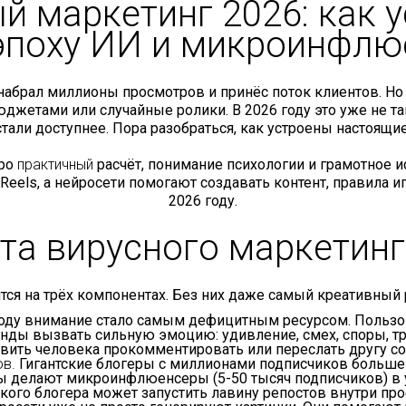
й маркетинг 2026: как 
 эпоху ИИ и микроинфлю
 набрал миллионы просмотров и принёс поток клиентов. Но 
етами или случайные ролики. В 2026 году это уже не так
тали доступнее. Пора разобраться, как устроены настоящие
про
практичный
расчёт, понимание психологии и грамотное и
и Reels, а нейросети помогают создавать контент, правила 
2026 году.
ита вирусного маркетинг
тся на трёх компонентах. Без них даже самый креативный
оду внимание стало самым дефицитным ресурсом. Пользоват
нды вызвать сильную эмоцию: удивление, смех, споры, т
авить человека прокомментировать или переслать другу со 
ов.
Гигантские блогеры с миллионами подписчиков больше н
иты делают микроинфлюенсеры (5-50 тысяч подписчиков) в
 такого блогера может запустить лавину репостов внутри п