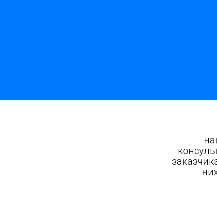
на
консуль
заказчик
них