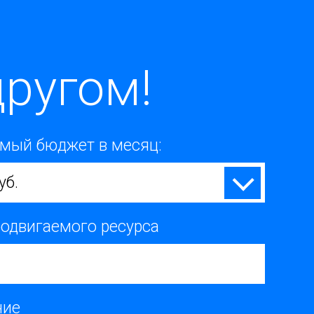
ругом!
мый бюджет в месяц:
уб.
родвигаемого ресурса
ние