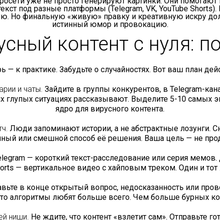
осети уже не просто генерируют картинки. Они помогают н
екст под разные платформы (Telegram, VK, YouTube Shorts)
ную. Но финальную «живую» правку и креативную искру до
истинный юмор и провокацию.
усный контент с нуля: 
ь — к практике. Забудьте о случайностях. Вот ваш план дей
рии и чаты.
Зайдите в группы конкурентов, в Telegram-кан
их глупых ситуациях рассказывают. Выделите 5-10 самых 
ядро для вирусного контента.
тч.
Люди запоминают истории, а не абстрактные лозунги. Сн
ный или смешной способ её решения. Ваша цель — не продат
legram — короткий текст-расследование или серия мемов.
horts — вертикальное видео с хайповым треком. Один и т
вьте в конце открытый вопрос, недосказанность или пров
о алгоритмы любят больше всего. Чем больше бурных ко
ей ниши.
Не ждите, что контент «взлетит сам». Отправьте 