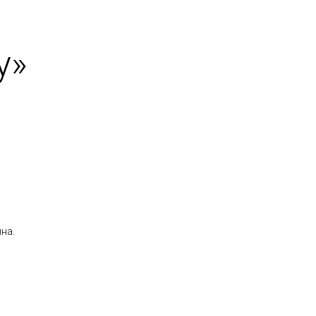
у»
на.