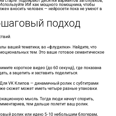
а старте: подбирают десятки вариантов заголовков,
. Используйте ИИ как мощного помощника, чтобы
лжен вносить человек — нейросети пока не умеют в
пошаговый подход
ствий.
алы вашей тематики, во «флудилки». Найдите, что
эмоциональных тем. Это ваше готовое семантическое
имите короткое видео (до 60 секунд), где показана
ь, а зацепить и заставить поделиться.
 Для VK Клипов — динамичный ролик с субтитрами
от же сюжет может иметь четыре разные упаковки.
окационную мысль. Тогда люди начнут спорить,
мментариев, тем дальше полетит ваш ролик.
готовый ролик или идею 5-10 небольшим блогерам,