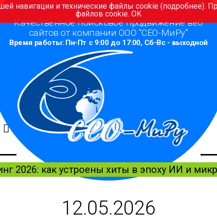
шей навигации и технические файлы cookie (
подробнее
). 
файлов cookie.
OK
Качественное поисковое продвижение веб
сайтов от компании ООО "СЕО-МиРу"
Время работы: Пн-Пт с 9:00 до 17:00, Сб-Вс - выходной
5
нг 2026: как устроены хиты в эпоху ИИ и ми
12.05.2026