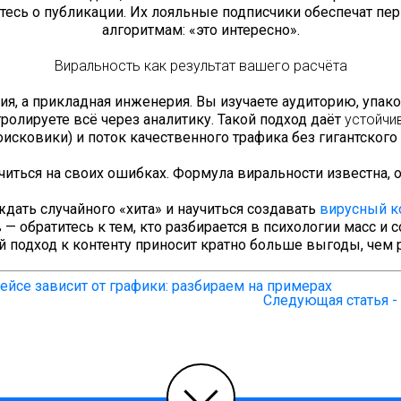
тесь о публикации. Их лояльные подписчики обеспечат перв
алгоритмам: «это интересно».
Виральность как результат вашего расчёта
гия, а прикладная инженерия. Вы изучаете аудиторию, упак
олируете всё через аналитику. Такой подход даёт
устойчи
оисковики) и поток качественного трафика без гигантског
 учиться на своих ошибках. Формула виральности известна, 
ждать случайного «хита» и научиться создавать
вирусный к
— обратитесь к тем, кто разбирается в психологии масс и
 подход к контенту приносит кратно больше выгоды, чем р
ейсе зависит от графики: разбираем на примерах
Следующая статья - 