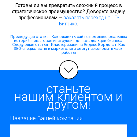
Готовы ли вы превратить сложный процесс в
стратегическое преимущество? Доверьте задачу
профессионалам —
заказать переход на 1С-
Битрикс
.
Предыдущая статья - Как оживить сайт с помощью реальных
историй: пошаговая инструкция для владельцев бизнеса.
Следующая статья - Кластеризация в Яндекс.Вордстат: Как
SEO-специалисты и маркетологи смогут сэкономить часы
работы
станьте
нашим клиентом и
другом!
Название Вашей компании