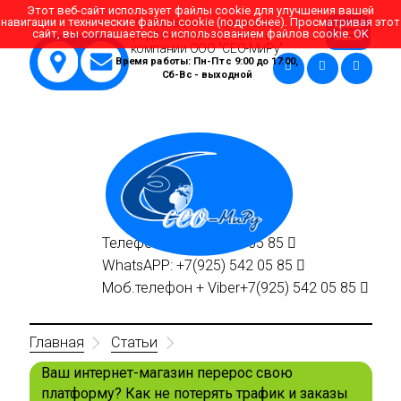
Этот веб-сайт использует файлы cookie для улучшения вашей
навигации и технические файлы cookie (
подробнее
). Просматривая этот
Качественное поисковое
сайт, вы соглашаетесь с использованием файлов cookie.
OK
продвижение веб сайтов от
компании ООО "СЕО-МиРу"
Время работы: Пн-Пт с 9:00 до 17:00,
Сб-Вс - выходной
Телефон:
+7(495)
542 05 85
WhatsAPP:
+7(925)
542 05 85
Моб.телефон + Viber
+7(925)
542 05 85
Главная
Статьи
Ваш интернет-магазин перерос свою
платформу? Как не потерять трафик и заказы